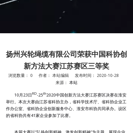
扬州兴轮绳缆有限公司荣获中国科协创
新方法大赛江苏赛区三等奖
浏览数量：
0
作者： 本站编辑 发布时间： 2020-10-28
来源：
本站
["facebook","twitter","line","wechat","linkedin","pinterest","whats
RD
th
10月23日
-25
2020中国创新方法大赛江苏赛区决赛在淮安
举行。本次大赛由江苏省科协主办，省科学技术厅、省科协企业工
作办公室、省科协企业创新服务中心、淮安市科协共同承办。设区
的省科协共有41家企业参加了比赛。
本届大赛以“弘扬创新精神，激发创新精神”为主题，展现企业