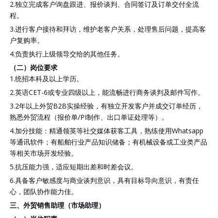
2.独立完成客户询盘跟进、报价谈判、合同签订及订单交付全流
程。
3.进行客户接待和拜访，维护老客户关系，处理售后问题，提高客
户复购率。
4.负责执行上级领导交给的其他任务。
（二）岗位
要求
1.统招本科及以上学历。
2.英语CET-6或专业四级以上，能流畅进行商务谈判及邮件写作。
3.2年以上外贸B2B实操经验，有独立开发客户并成交订单经历，
熟悉外贸流程（报价单/PI制作、出口单证处理等）。
4.加分技能：精通领英等社交媒体获客工具，熟练使用Whatsapp
等通讯软件；有船舶行业产品知识储备；有机械设备或工业类产品
等相关市场开发经验。
5.抗压能力强，适应短期出差和时差会议。
6.具备客户敏感度与商业谈判意识，具有目标导向意识，有责任
心，团队协作能力佳。
三、外贸销售助理（市场助理）