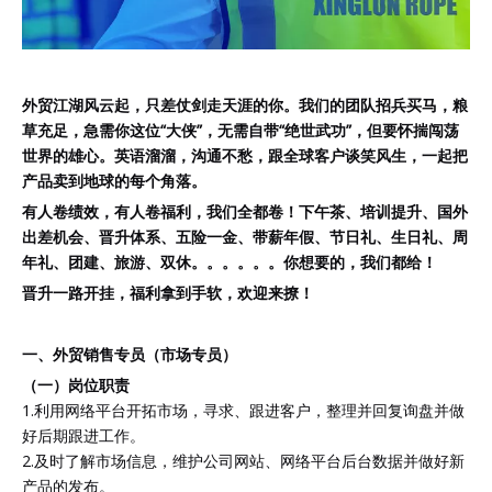
外贸江湖风云起，只差仗剑走天涯的你。我们的团队招兵买马，粮
草充足，急需你这位“大侠”，无需自带“绝世武功”，但要怀揣闯荡
世界的雄心。英语溜溜，沟通不愁，跟全球客户谈笑风生，一起把
产品卖到地球的每个角落。
有人卷绩效，有人卷福利，我们全都卷！下午茶、培训提升、国外
出差机会、晋升体系、五险一金、带薪年假、
节日礼、
生日礼、周
年礼、团建、旅游、双休。。。。。。你想要的，我们都给！
晋升一路开挂，福利拿到手软，欢迎来撩！
一、外贸销售专员（市场专员）
（
一）
岗位职责
1.利用网络平台开拓市场，寻求、跟进客户，整理并回复询盘并做
好后期跟进工作。
2.及时了解市场信息，维护公司网站、网络平台后台数据并做好新
产品的发布。