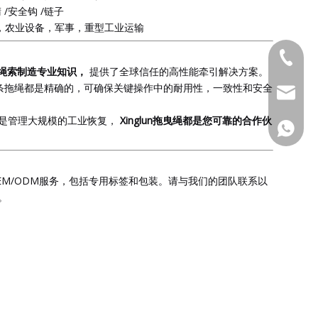
 /安全钩 /链子
，农业设备，军事，重型工业运输
0532-83
的绳索制造专业知识，
提供了全球信任的高性能牵引解决方案。
每条拖绳都是精确的，可确保关键操作中的耐用性，一致性和安全
admin@x
是管理大规模的工业恢复，
Xinglun拖曳绳都是您可靠的合作伙
+86-15
EM/ODM服务，包括专用标签和包装。请与我们的团队联系以
。