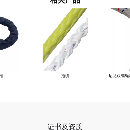
扣
拖缆
尼龙双编绳CH
证书及资质