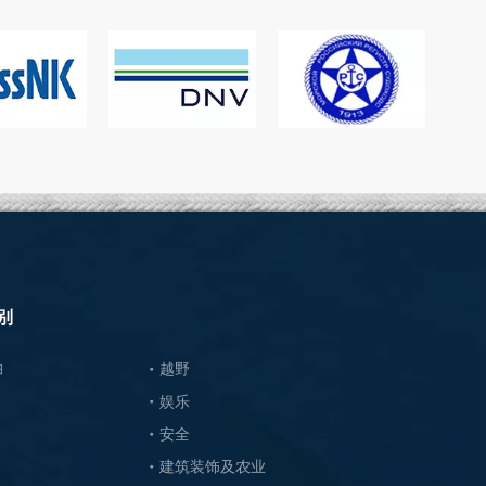
别
泊
越野
娱乐
安全
建筑装饰及农业