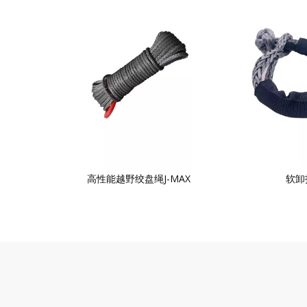
高性能越野绞盘绳J-MAX
软卸