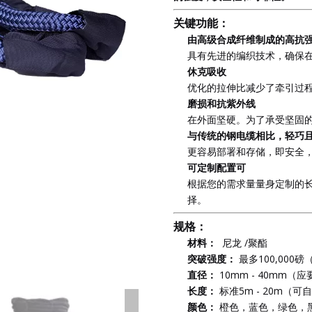
关键功能：
由高级合成纤维制成的高抗
具有先进的编织技术，确保
休克吸收
优化的拉伸比减少了牵引过
磨损和抗紫外线
在外面坚硬。为了承受坚固
与传统的钢电缆相比，轻巧
更容易部署和存储，即安全
可定制配置可
根据您的需求量量身定制的
择。
规格：
材料：
尼龙 /聚酯
突破强度：
最多100,000
直径：
10mm - 40mm
长度：
标准5m - 20m（
颜色：
橙色，蓝色，绿色，